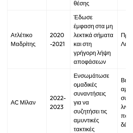
θέσης
Έδωσε
έμφαση στα μη
Ατλέτικο
2020
λεκτικά σήματα
Πρω
Μαδρίτης
-2021
και στη
Λα Λ
γρήγορη λήψη
αποφάσεων
Ενσωμάτωσε
Βελτ
ομαδικές
αμυν
συναντήσεις
2022-
συνο
ΑC Μίλαν
για να
2023
λιγό
συζητήσει τις
που
αμυντικές
δέχ
τακτικές