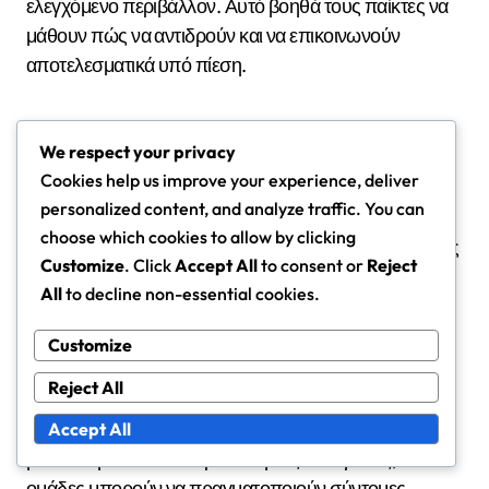
ελεγχόμενο περιβάλλον. Αυτό βοηθά τους παίκτες να
μάθουν πώς να αντιδρούν και να επικοινωνούν
αποτελεσματικά υπό πίεση.
Η εκπαίδευση επικοινωνίας ανά ρόλο είναι επίσης
We respect your privacy
ωφέλιμη. Κάθε θέση στον αγωνιστικό χώρο έχει
Cookies help us improve your experience, deliver
μοναδικές ευθύνες, και οι παίκτες θα πρέπει να
personalized content, and analyze traffic. You can
ασκούνται στο πώς να επικοινωνούν τις ανάγκες και
choose which cookies to allow by clicking
τις παρατηρήσεις τους που σχετίζονται με τους ρόλους
Customize
. Click
Accept All
to consent or
Reject
τους. Για παράδειγμα, οι αμυντικοί μπορεί να χρειαστεί
All
to decline non-essential cookies.
να ζητήσουν υποστήριξη ή να προειδοποιήσουν τους
συμπαίκτες σχετικά με τις κινήσεις των αντιπάλων.
Customize
Reject All
Θα πρέπει να καθιερωθούν μηχανισμοί
ανατροφοδότησης για να διασφαλιστεί η συνεχής
Accept All
βελτίωση. Μετά από προπονήσεις και αγώνες, οι
ομάδες μπορούν να πραγματοποιούν σύντομες