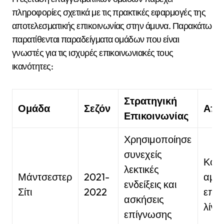
πληροφορίες σχετικά με τις πρακτικές εφαρμογές της
αποτελεσματικής επικοινωνίας στην άμυνα. Παρακάτω
παρατίθενται παραδείγματα ομάδων που είναι
γνωστές για τις ισχυρές επικοινωνιακές τους
ικανότητες:
Στρατηγική
Ομάδα
Σεζόν
Απο
Επικοινωνίας
Χρησιμοποίησε
συνεχείς
Κορ
λεκτικές
Μάντσεστερ
2021-
αμυν
ενδείξεις και
Σίτι
2022
επίδ
ασκήσεις
λίγκ
επίγνωσης