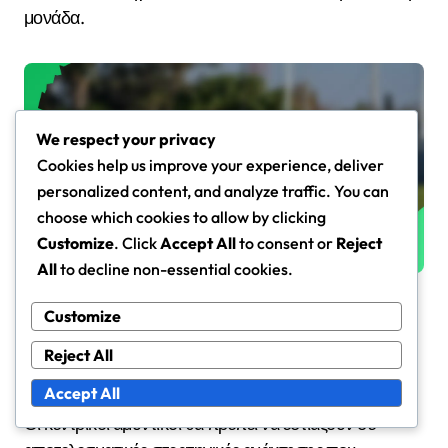
μονάδα.
We respect your privacy
Cookies help us improve your experience, deliver
personalized content, and analyze traffic. You can
choose which cookies to allow by clicking
Customize
. Click
Accept All
to consent or
Reject
All
to decline non-essential cookies.
Ποιες στρατηγικές ανάκτησης θα
Customize
πρέπει να εφαρμόσουν οι
Reject All
κεντρικοί αμυντικοί;
Accept All
Οι κεντρικοί αμυντικοί θα πρέπει να εστιάζουν σε